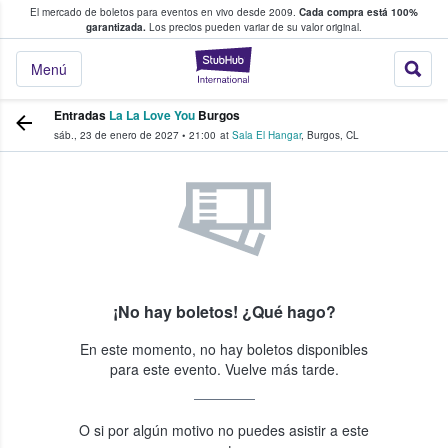
El mercado de boletos para eventos en vivo desde 2009.
Cada compra está 100%
 los fans compran y venden boletos
garantizada.
Los precios pueden variar de su valor original.
StubHub: donde l
Menú
Entradas
La La Love You
Burgos
sáb., 23 de enero de 2027
•
21:00
at
Sala El Hangar
,
Burgos
,
CL
¡No hay boletos! ¿Qué hago?
En este momento, no hay boletos disponibles
para este evento. Vuelve más tarde.
O si por algún motivo no puedes asistir a este