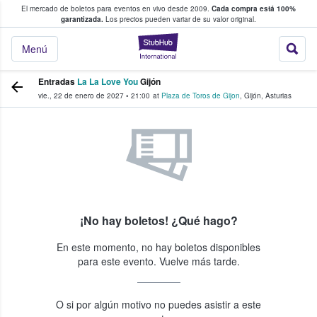
El mercado de boletos para eventos en vivo desde 2009.
Cada compra está 100%
 los fans compran y venden boletos
garantizada.
Los precios pueden variar de su valor original.
StubHub: donde l
Menú
Entradas
La La Love You
Gijón
vie., 22 de enero de 2027
•
21:00
at
Plaza de Toros de Gijon
,
Gijón
,
Asturias
¡No hay boletos! ¿Qué hago?
En este momento, no hay boletos disponibles
para este evento. Vuelve más tarde.
O si por algún motivo no puedes asistir a este