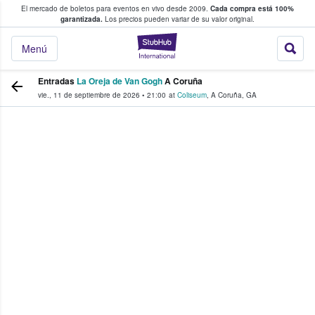
El mercado de boletos para eventos en vivo desde 2009.
Cada compra está 100%
 los fans compran y venden boletos
garantizada.
Los precios pueden variar de su valor original.
StubHub: donde l
Menú
Entradas
La Oreja de Van Gogh
A Coruña
vie., 11 de septiembre de 2026
•
21:00
at
Coliseum
,
A Coruña
,
GA