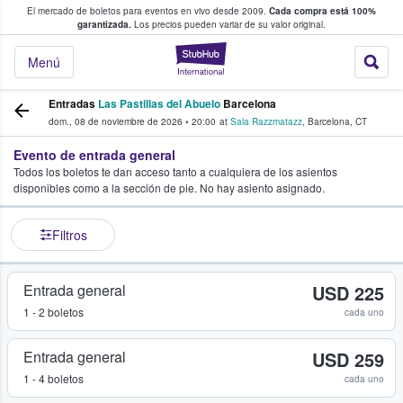
El mercado de boletos para eventos en vivo desde 2009.
Cada compra está 100%
 los fans compran y venden boletos
garantizada.
Los precios pueden variar de su valor original.
StubHub: donde l
Menú
Entradas
Las Pastillas del Abuelo
Barcelona
dom., 08 de noviembre de 2026
•
20:00
at
Sala Razzmatazz
,
Barcelona
,
CT
Evento de entrada general
Todos los boletos te dan acceso tanto a cualquiera de los asientos
disponibles como a la sección de pie. No hay asiento asignado.
Filtros
Entrada general
USD 225
1 - 2 boletos
cada uno
Entrada general
USD 259
1 - 4 boletos
cada uno