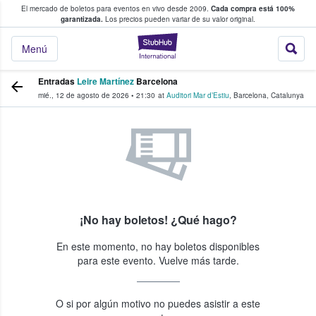
El mercado de boletos para eventos en vivo desde 2009.
Cada compra está 100%
 los fans compran y venden boletos
garantizada.
Los precios pueden variar de su valor original.
StubHub: donde l
Menú
Entradas
Leire Martínez
Barcelona
mié., 12 de agosto de 2026
•
21:30
at
Auditori Mar d’Estiu
,
Barcelona
,
Catalunya
¡No hay boletos! ¿Qué hago?
En este momento, no hay boletos disponibles
para este evento. Vuelve más tarde.
O si por algún motivo no puedes asistir a este