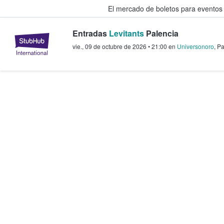
El mercado de boletos para eventos
Entradas
Levitants
Palencia
StubHub: donde los fans compra
vie., 09 de octubre de 2026
•
21:00
en
Universonoro
,
Pa