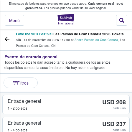
El mercado de boletos para eventos en vivo desde 2009.
Cada compra está 100%
 los fans compran y venden boletos
garantizada.
Los precios pueden variar de su valor original.
StubHub: donde l
Menú
Love the 90's Festival
Las Palmas de Gran Canaria 2026 Tickets
sáb., 14 de noviembre de 2026
•
17:00
at
Anexo Estadio de Gran Canaria
,
Las
Palmas de Gran Canaria
,
CN
Evento de entrada general
Todos los boletos te dan acceso tanto a cualquiera de los asientos
disponibles como a la sección de pie. No hay asiento asignado.
Filtros
Entrada general
USD 208
1 - 2 boletos
cada uno
Entrada general
USD 237
1 - 4 boletos
cada uno