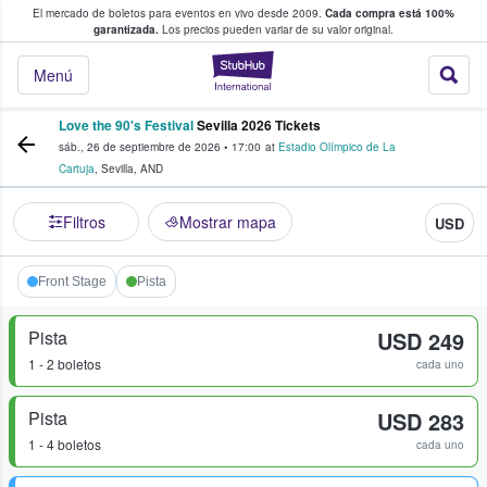
El mercado de boletos para eventos en vivo desde 2009.
Cada compra está 100%
 los fans compran y venden boletos
garantizada.
Los precios pueden variar de su valor original.
StubHub: donde l
Menú
Love the 90's Festival
Sevilla 2026 Tickets
sáb., 26 de septiembre de 2026
•
17:00
at
Estadio Olímpico de La
Cartuja
,
Sevilla
,
AND
Filtros
Mostrar mapa
USD
Front Stage
Pista
Pista
USD 249
1 - 2 boletos
cada uno
Pista
USD 283
1 - 4 boletos
cada uno