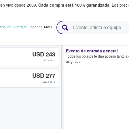
 en vivo desde 2009.
Cada compra está 100% garantizada.
Los precio
n y venden boletos
cipal de Butarque
,
Leganés
,
MAD
Evento de entrada general
USD 243
Todos los boletos te dan acceso tanto a
cada uno
asignado.
USD 277
cada uno