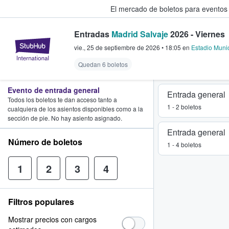
El mercado de boletos para eventos
Entradas
Madrid Salvaje
2026 - Viernes
StubHub: donde los fans compra
vie., 25 de septiembre de 2026
•
18:05
en
Estadio Muni
Quedan 6 boletos
Evento de entrada general
Entrada general
Todos los boletos te dan acceso tanto a
1 - 2 boletos
cualquiera de los asientos disponibles como a la
sección de pie. No hay asiento asignado.
Entrada general
Número de boletos
1 - 4 boletos
1
2
3
4
Filtros populares
Mostrar precios con cargos