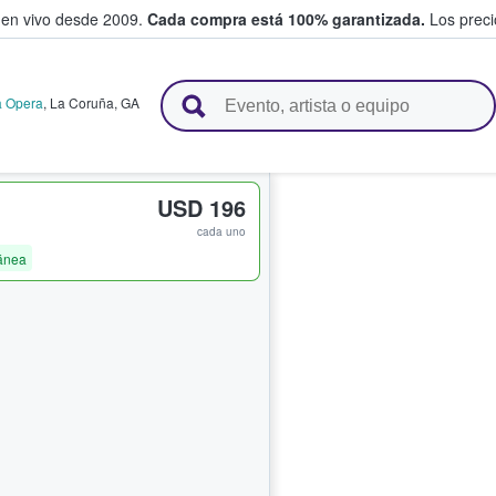
 en vivo desde 2009.
Cada compra está 100% garantizada.
Los precio
n y venden boletos
a Opera
,
La Coruña
,
GA
USD 196
cada uno
ánea