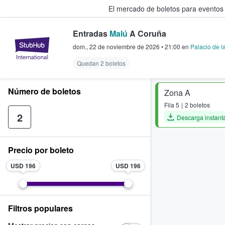
El mercado de boletos para eventos
Entradas
Malú
A Coruña
StubHub: donde los fans compra
dom., 22 de noviembre de 2026
•
21:00
en
Palacio de l
Quedan 2 boletos
Número de boletos
Zona A
Fila
5
2 boletos
2
Descarga instant
Precio por boleto
USD 196
USD 196
Filtros populares