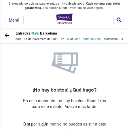
El mercado de boletos para eventos en vivo desde 2009.
Cada compra está 100%
 los fans compran y venden boletos
garantizada.
Los precios pueden variar de su valor original.
StubHub: donde l
Menú
Entradas
Malú
Barcelona
dom., 01 de noviembre de 2026
•
21:00
at
Gran Teatre del Liceu
,
Barcelona
,
CT
¡No hay boletos! ¿Qué hago?
En este momento, no hay boletos disponibles
para este evento. Vuelve más tarde.
O si por algún motivo no puedes asistir a este