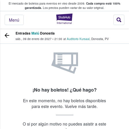
El mercado de boletos para eventos en vivo desde 2009.
Cada compra está 100%
 los fans compran y venden boletos
garantizada.
Los precios pueden variar de su valor original.
StubHub: donde l
Menú
Entradas
Malú
Donostia
sáb., 09 de enero de 2027
•
21:00
at
Auditorio Kursaal
,
Donostia
,
PV
¡No hay boletos! ¿Qué hago?
En este momento, no hay boletos disponibles
para este evento. Vuelve más tarde.
O si por algún motivo no puedes asistir a este