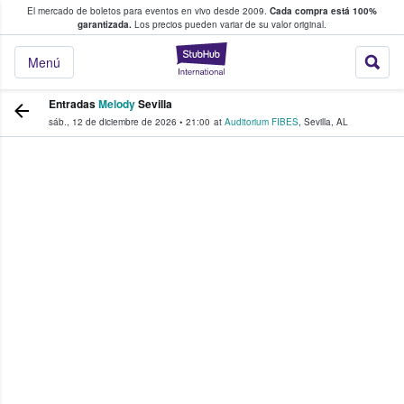
El mercado de boletos para eventos en vivo desde 2009.
Cada compra está 100%
 los fans compran y venden boletos
garantizada.
Los precios pueden variar de su valor original.
StubHub: donde l
Menú
Entradas
Melody
Sevilla
sáb., 12 de diciembre de 2026
•
21:00
at
Auditorium FIBES
,
Sevilla
,
AL