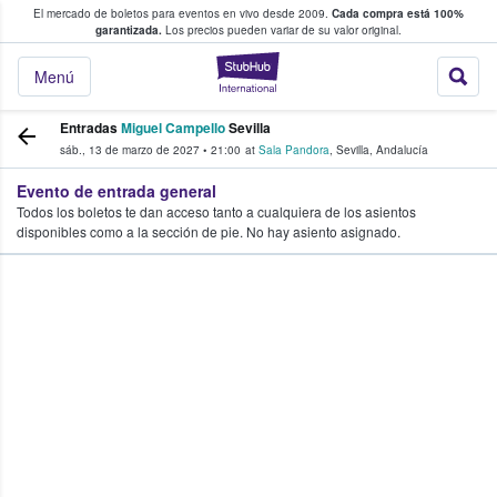
El mercado de boletos para eventos en vivo desde 2009.
Cada compra está 100%
 los fans compran y venden boletos
garantizada.
Los precios pueden variar de su valor original.
StubHub: donde l
Menú
Entradas
Miguel Campello
Sevilla
sáb., 13 de marzo de 2027
•
21:00
at
Sala Pandora
,
Sevilla
,
Andalucía
Evento de entrada general
Todos los boletos te dan acceso tanto a cualquiera de los asientos
disponibles como a la sección de pie. No hay asiento asignado.