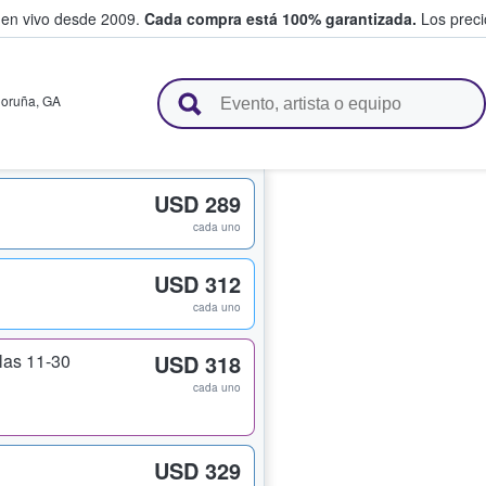
 en vivo desde 2009.
Cada compra está 100% garantizada.
Los precio
n y venden boletos
Coruña
,
GA
USD 289
cada uno
USD 312
cada uno
ilas 11-30
USD 318
cada uno
USD 329