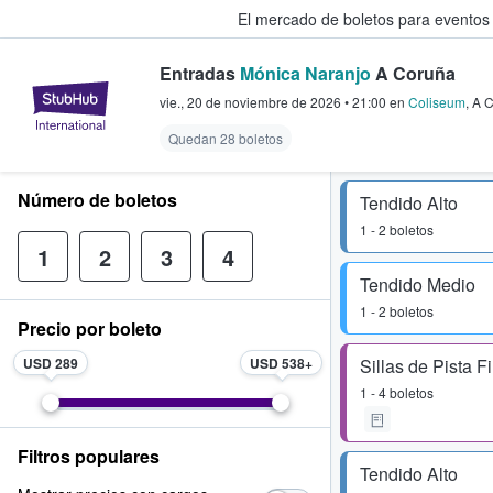
El mercado de boletos para eventos
Entradas
Mónica Naranjo
A Coruña
StubHub: donde los fans compra
vie., 20 de noviembre de 2026
•
21:00
en
Coliseum
,
A 
Quedan 28 boletos
Número de boletos
Tendido Alto
1 - 2 boletos
1
2
3
4
Tendido Medio
1 - 2 boletos
Precio por boleto
USD 289
USD 538
Sillas de Pista F
1 - 4 boletos
Filtros populares
Tendido Alto