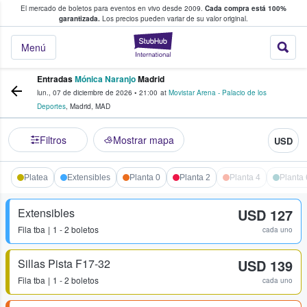
El mercado de boletos para eventos en vivo desde 2009.
Cada compra está 100%
 los fans compran y venden boletos
garantizada.
Los precios pueden variar de su valor original.
StubHub: donde l
Menú
Entradas
Mónica Naranjo
Madrid
lun., 07 de diciembre de 2026
•
21:00
at
Movistar Arena - Palacio de los
Deportes
,
Madrid
,
MAD
Filtros
Mostrar mapa
USD
Platea
Extensibles
Planta 0
Planta 2
Planta 4
Planta 
Extensibles
USD 127
Fila
tba
1 - 2 boletos
cada uno
Sillas Pista F17-32
USD 139
Fila
tba
1 - 2 boletos
cada uno