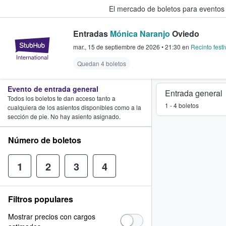
El mercado de boletos para eventos
Entradas
Mónica Naranjo
Oviedo
StubHub: donde los fans compra
mar., 15 de septiembre de 2026
•
21:30
en
Recinto festi
Quedan 4 boletos
Evento de entrada general
Entrada general
Todos los boletos te dan acceso tanto a
1 - 4 boletos
cualquiera de los asientos disponibles como a la
sección de pie. No hay asiento asignado.
Número de boletos
1
2
3
4
Filtros populares
Mostrar precios con cargos