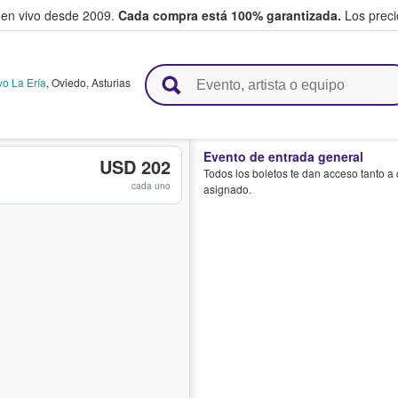
 en vivo desde 2009.
Cada compra está 100% garantizada.
Los precio
n y venden boletos
vo La Ería
,
Oviedo
,
Asturias
Evento de entrada general
USD 202
Todos los boletos te dan acceso tanto a
cada uno
asignado.