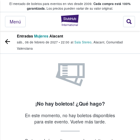
El mercado de boletos para eventos en vivo desde 2009.
Cada compra está 100%
 los fans compran y venden boletos
garantizada.
Los precios pueden variar de su valor original.
StubHub: donde l
Menú
Entradas
Mujeres
Alacant
sáb., 06 de febrero de 2027
•
22:00
at
Sala Stereo
,
Alacant
,
Comunidad
Valenciana
¡No hay boletos! ¿Qué hago?
En este momento, no hay boletos disponibles
para este evento. Vuelve más tarde.