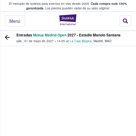
El mercado de boletos para eventos en vivo desde 2009.
Cada compra está 100%
 los fans compran y venden boletos
garantizada.
Los precios pueden variar de su valor original.
StubHub: donde l
Menú
Entradas
Mutua Madrid Open
2027 - Estadio Manolo Santana
sáb., 01 de mayo de 2027
•
14:05
at
La Caja Mágica
,
Madrid
,
MAD