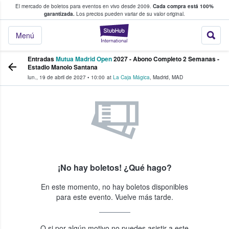
El mercado de boletos para eventos en vivo desde 2009.
Cada compra está 100%
 los fans compran y venden boletos
garantizada.
Los precios pueden variar de su valor original.
StubHub: donde l
Menú
Entradas
Mutua Madrid Open
2027 - Abono Completo 2 Semanas -
Estadio Manolo Santana
lun., 19 de abril de 2027
•
10:00
at
La Caja Mágica
,
Madrid
,
MAD
¡No hay boletos! ¿Qué hago?
En este momento, no hay boletos disponibles
para este evento. Vuelve más tarde.
O si por algún motivo no puedes asistir a este