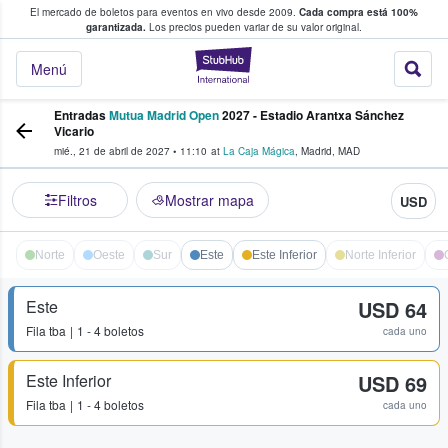
El mercado de boletos para eventos en vivo desde 2009.
Cada compra está 100%
 los fans compran y venden boletos
garantizada.
Los precios pueden variar de su valor original.
StubHub: donde l
Menú
Entradas
Mutua Madrid Open
2027 - Estadio Arantxa Sánchez
Vicario
mié., 21 de abril de 2027
•
11:10
at
La Caja Mágica
,
Madrid
,
MAD
Filtros
Mostrar mapa
USD
Norte
Oeste
Sur
Este
Este Inferior
Norte Inferior
Este
USD 64
Fila
tba
1 - 4 boletos
cada uno
Este Inferior
USD 69
Fila
tba
1 - 4 boletos
cada uno