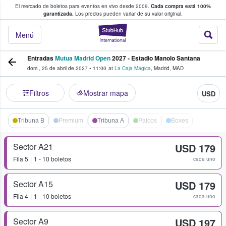
El mercado de boletos para eventos en vivo desde 2009.
Cada compra está 100%
 los fans compran y venden boletos
garantizada.
Los precios pueden variar de su valor original.
StubHub: donde l
Menú
Entradas
Mutua Madrid Open
2027 - Estadio Manolo Santana
dom., 25 de abril de 2027
•
11:00
at
La Caja Mágica
,
Madrid
,
MAD
Filtros
Mostrar mapa
USD
Tribuna B
Premium
Tribuna A
Palcos
Boxes
Sector A21
USD 179
Fila
5
1 - 10 boletos
cada uno
Sector A15
USD 179
Fila
4
1 - 10 boletos
cada uno
Sector A9
USD 197