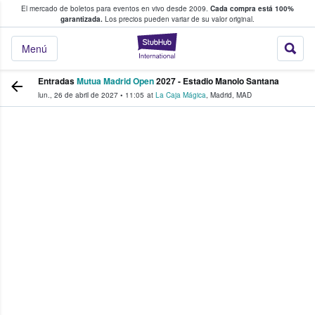
El mercado de boletos para eventos en vivo desde 2009.
Cada compra está 100%
 los fans compran y venden boletos
garantizada.
Los precios pueden variar de su valor original.
StubHub: donde l
Menú
Entradas
Mutua Madrid Open
2027 - Estadio Manolo Santana
lun., 26 de abril de 2027
•
11:05
at
La Caja Mágica
,
Madrid
,
MAD