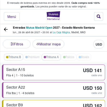
El mercado de boletos para eventos en vivo desde 2009.
Cada compra está 100%
 los fans compran y venden boletos
garantizada.
Los precios pueden variar de su valor original.
StubHub: donde l
Menú
Entradas
Mutua Madrid Open
2027 - Estadio Manolo Santana
lun., 26 de abril de 2027
•
20:00
at
La Caja Mágica
,
Madrid
,
MAD
Filtros
Mostrar mapa
USD
Tribuna B
Premium
Tribuna A
Palcos
Boxes
Sector A15
USD 141
Fila
4
1 - 10 boletos
cada uno
Sector A22
USD 150
Fila
tba
1 - 4 boletos
cada uno
Sector B9
USD 162