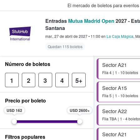
El mercado de boletos para eventos
Entradas
Mutua Madrid Open
2027 - Est
Santana
StubHub: donde los fans compra
mar., 27 de abril de 2027
•
11:00
en
La Caja Mágica
,
Ma
Quedan 115 boletos
Número de boletos
Sector A21
Fila
4
1 - 10 boletos
1
2
3
4
5+
Sector A15
Fila
5
1 - 10 boletos
Precio por boleto
USD 162
USD 2600
Sector A22
Fila
TBA
1 - 4 boleto
Sector A21
Filtros populares