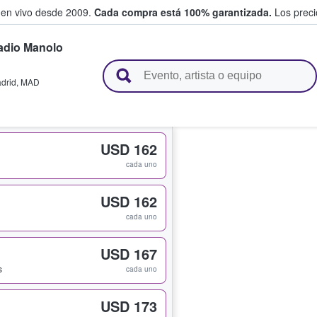
 en vivo desde 2009.
Cada compra está 100% garantizada.
Los precio
adio Manolo
n y venden boletos
drid
,
MAD
USD 162
cada uno
USD 162
cada uno
USD 167
s
cada uno
USD 173