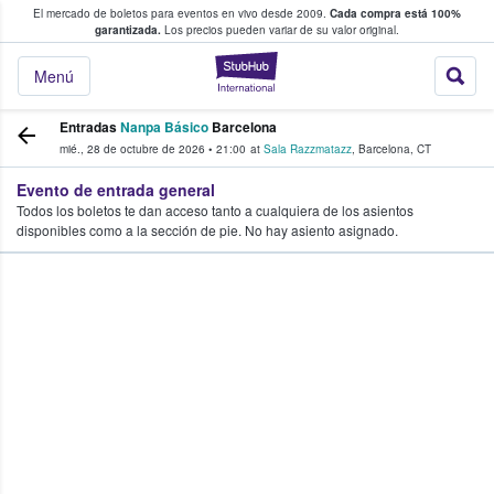
El mercado de boletos para eventos en vivo desde 2009.
Cada compra está 100%
 los fans compran y venden boletos
garantizada.
Los precios pueden variar de su valor original.
StubHub: donde l
Menú
Entradas
Nanpa Básico
Barcelona
mié., 28 de octubre de 2026
•
21:00
at
Sala Razzmatazz
,
Barcelona
,
CT
Evento de entrada general
Todos los boletos te dan acceso tanto a cualquiera de los asientos
disponibles como a la sección de pie. No hay asiento asignado.