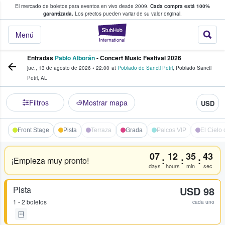
El mercado de boletos para eventos en vivo desde 2009.
Cada compra está 100%
 los fans compran y venden boletos
garantizada.
Los precios pueden variar de su valor original.
StubHub: donde l
Menú
Entradas
Pablo Alborán
- Concert Music Festival 2026
jue., 13 de agosto de 2026
•
22:00
at
Poblado de Sancti Petri
,
Poblado Sancti
Petri
,
AL
Filtros
Mostrar mapa
USD
Front Stage
Pista
Terraza
Grada
Palcos VIP
El Cielo 
07
12
35
42
:
:
:
¡Empieza muy pronto!
days
hours
min
sec
Pista
USD 98
1 - 2 boletos
cada uno