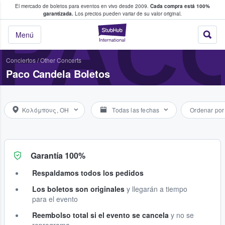
El mercado de boletos para eventos en vivo desde 2009.
Cada compra está 100%
 los fans compran y venden boletos
PAC
garantizada.
Los precios pueden variar de su valor original.
StubHub: donde l
Menú
Conciertos
/
Other Concerts
Paco Candela Boletos
Κολόμπους, OH
Todas las fechas
Ordenar por
Garantía 100%
Respaldamos todos los pedidos
Los boletos son originales
y llegarán a tiempo
para el evento
Reembolso total si el evento se cancela
y no se