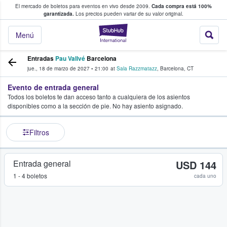
El mercado de boletos para eventos en vivo desde 2009.
Cada compra está 100%
 los fans compran y venden boletos
garantizada.
Los precios pueden variar de su valor original.
StubHub: donde l
Menú
Entradas
Pau Vallvé
Barcelona
jue., 18 de marzo de 2027
•
21:00
at
Sala Razzmatazz
,
Barcelona
,
CT
Evento de entrada general
Todos los boletos te dan acceso tanto a cualquiera de los asientos
disponibles como a la sección de pie. No hay asiento asignado.
Filtros
Entrada general
USD 144
1 - 4 boletos
cada uno