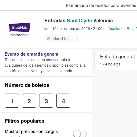
El mercado de boletos para eventos
Entradas
Raúl Clyde
Valencia
StubHub: donde los fans compra
lun., 12 de octubre de 2026
•
21:00
en
Auditorio - Roig
Quedan 4 boletos
Evento de entrada general
Entrada general
Todos los boletos te dan acceso tanto a
1 - 4 boletos
cualquiera de los asientos disponibles como a la
sección de pie. No hay asiento asignado.
Número de boletos
1
2
3
4
Filtros populares
Mostrar precios con cargos