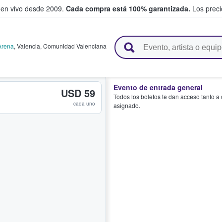
 en vivo desde 2009.
Cada compra está 100% garantizada.
Los precio
n y venden boletos
 Arena
,
Valencia
,
Comunidad Valenciana
Evento de entrada general
USD 59
Todos los boletos te dan acceso tanto a
cada uno
asignado.