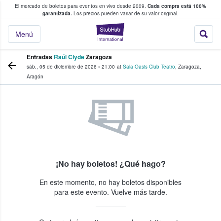
El mercado de boletos para eventos en vivo desde 2009.
Cada compra está 100%
 los fans compran y venden boletos
garantizada.
Los precios pueden variar de su valor original.
StubHub: donde l
Menú
Entradas
Raúl Clyde
Zaragoza
sáb., 05 de diciembre de 2026
•
21:00
at
Sala Oasis Club Teatro
,
Zaragoza
,
Aragón
¡No hay boletos! ¿Qué hago?
En este momento, no hay boletos disponibles
para este evento. Vuelve más tarde.