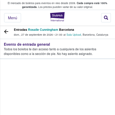
El mercado de boletos para eventos en vivo desde 2009.
Cada compra está 100%
 los fans compran y venden boletos
garantizada.
Los precios pueden variar de su valor original.
StubHub: donde l
Menú
Entradas
Rosalie Cunningham
Barcelona
dom., 27 de septiembre de 2026
•
21:00
at
Sala Upload
,
Barcelona
,
Catalunya
Evento de entrada general
Todos los boletos te dan acceso tanto a cualquiera de los asientos
disponibles como a la sección de pie. No hay asiento asignado.