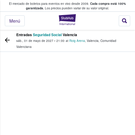
El mercado de boletos para eventos en vivo desde 2009.
Cada compra está 100%
 los fans compran y venden boletos
garantizada.
Los precios pueden variar de su valor original.
StubHub: donde l
Menú
Entradas
Seguridad Social
Valencia
sáb., 01 de mayo de 2027
•
21:00
at
Roig Arena
,
Valencia
,
Comunidad
Valenciana