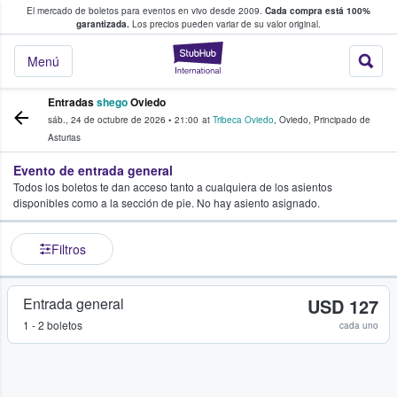
El mercado de boletos para eventos en vivo desde 2009.
Cada compra está 100%
 los fans compran y venden boletos
garantizada.
Los precios pueden variar de su valor original.
StubHub: donde l
Menú
Entradas
shego
Oviedo
sáb., 24 de octubre de 2026
•
21:00
at
Tribeca Oviedo
,
Oviedo
,
Principado de
Asturias
Evento de entrada general
Todos los boletos te dan acceso tanto a cualquiera de los asientos
disponibles como a la sección de pie. No hay asiento asignado.
Filtros
Entrada general
USD 127
1 - 2 boletos
cada uno