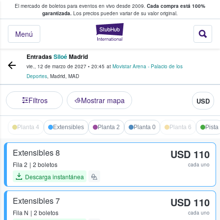
El mercado de boletos para eventos en vivo desde 2009.
Cada compra está 100%
 los fans compran y venden boletos
garantizada.
Los precios pueden variar de su valor original.
StubHub: donde l
Menú
Entradas
Siloé
Madrid
vie., 12 de marzo de 2027
•
20:45
at
Movistar Arena - Palacio de los
Deportes
,
Madrid
,
MAD
Filtros
Mostrar mapa
USD
Planta 4
Extensibles
Planta 2
Planta 0
Planta 6
Pista
Extensibles 8
USD 110
Fila
2
2 boletos
cada uno
Descarga instantánea
Extensibles 7
USD 110
Fila
N
2 boletos
cada uno