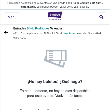
El mercado de boletos para eventos en vivo desde 2009.
Cada compra está 100%
 los fans compran y venden boletos
garantizada.
Los precios pueden variar de su valor original.
StubHub: donde l
Menú
Entradas
Silvio Rodríguez
Valencia
mié., 16 de septiembre de 2026
•
21:00
at
Roig Arena
,
Valencia
,
Comunidad
Valenciana
¡No hay boletos! ¿Qué hago?
En este momento, no hay boletos disponibles
para este evento. Vuelve más tarde.