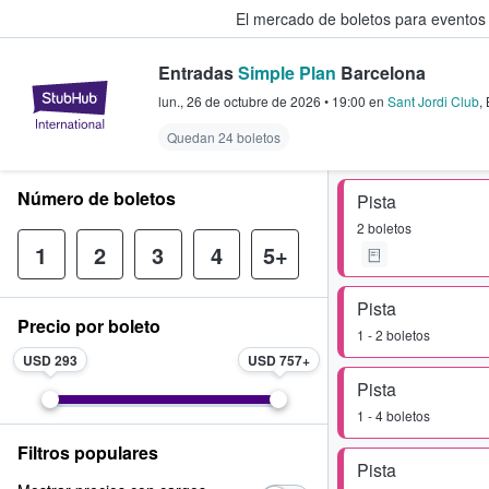
El mercado de boletos para eventos
Entradas
Simple Plan
Barcelona
StubHub: donde los fans compra
lun., 26 de octubre de 2026
•
19:00
en
Sant Jordi Club
,
Quedan 24 boletos
Número de boletos
Pista
2 boletos
1
2
3
4
5+
Pista
Precio por boleto
1 - 2 boletos
USD 293
USD 757
Pista
1 - 4 boletos
Filtros populares
Pista