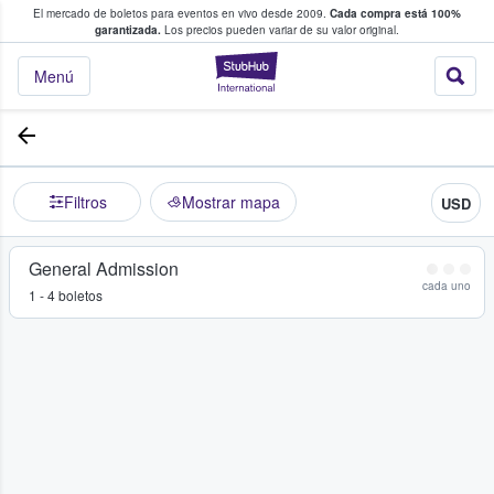
El mercado de boletos para eventos en vivo desde 2009.
Cada compra está 100%
 los fans compran y venden boletos
garantizada.
Los precios pueden variar de su valor original.
StubHub: donde l
Menú
Filtros
Mostrar mapa
USD
General Admission
cada uno
1 - 4 boletos