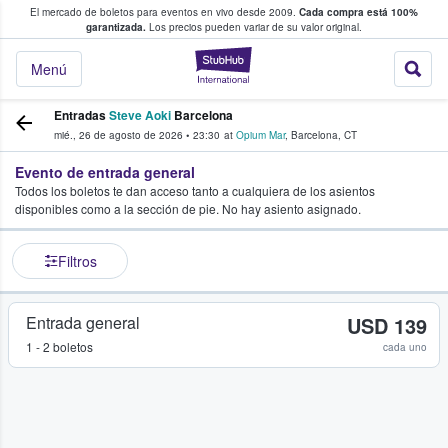
El mercado de boletos para eventos en vivo desde 2009.
Cada compra está 100%
 los fans compran y venden boletos
garantizada.
Los precios pueden variar de su valor original.
StubHub: donde l
Menú
Entradas
Steve Aoki
Barcelona
mié., 26 de agosto de 2026
•
23:30
at
Opium Mar
,
Barcelona
,
CT
Evento de entrada general
Todos los boletos te dan acceso tanto a cualquiera de los asientos
disponibles como a la sección de pie. No hay asiento asignado.
Filtros
Entrada general
USD 139
1 - 2 boletos
cada uno