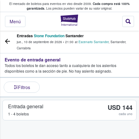
El mercado de boletos para eventos en vivo desde 2009.
Cada compra está 100%
 los fans compran y venden boletos
garantizada.
Los precios pueden variar de su valor original.
StubHub: donde l
Menú
Entradas
Stone Foundation
Santander
jue., 10 de septiembre de 2026
•
21:00
at
Escenario Santander
,
Santander
,
Cantabria
Evento de entrada general
Todos los boletos te dan acceso tanto a cualquiera de los asientos
disponibles como a la sección de pie. No hay asiento asignado.
Filtros
Entrada general
USD 144
1 - 4 boletos
cada uno