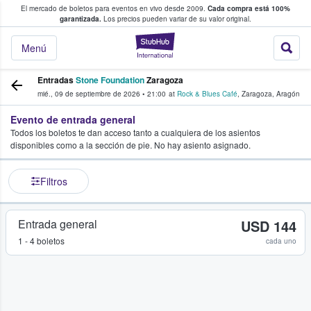
El mercado de boletos para eventos en vivo desde 2009.
Cada compra está 100%
 los fans compran y venden boletos
garantizada.
Los precios pueden variar de su valor original.
StubHub: donde l
Menú
Entradas
Stone Foundation
Zaragoza
mié., 09 de septiembre de 2026
•
21:00
at
Rock & Blues Café
,
Zaragoza
,
Aragón
Evento de entrada general
Todos los boletos te dan acceso tanto a cualquiera de los asientos
disponibles como a la sección de pie. No hay asiento asignado.
Filtros
Entrada general
USD 144
1 - 4 boletos
cada uno