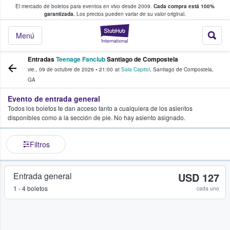
El mercado de boletos para eventos en vivo desde 2009.
Cada compra está 100%
 los fans compran y venden boletos
garantizada.
Los precios pueden variar de su valor original.
StubHub: donde l
Menú
Entradas
Teenage Fanclub
Santiago de Compostela
vie., 09 de octubre de 2026
•
21:00
at
Sala Capitol
,
Santiago de Compostela
,
GA
Evento de entrada general
Todos los boletos te dan acceso tanto a cualquiera de los asientos
disponibles como a la sección de pie. No hay asiento asignado.
Filtros
Entrada general
USD 127
1 - 4 boletos
cada uno