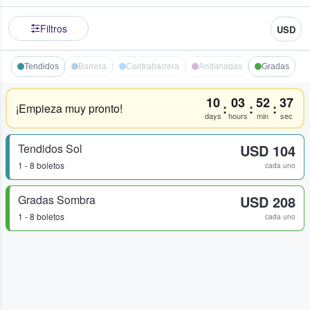
Filtros
USD
Tendidos
Barrera
Contrabarrera
Andanadas
Gradas
10
03
52
37
:
:
:
¡Empieza muy pronto!
days
hours
min
sec
Tendidos Sol
USD 104
1 - 8 boletos
cada uno
Gradas Sombra
USD 208
1 - 8 boletos
cada uno