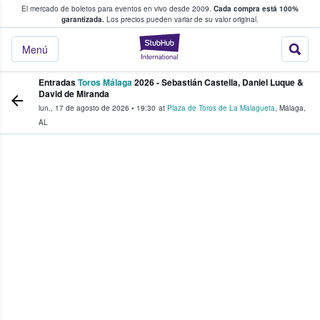
El mercado de boletos para eventos en vivo desde 2009.
Cada compra está 100%
 los fans compran y venden boletos
garantizada.
Los precios pueden variar de su valor original.
StubHub: donde l
Menú
Entradas
Toros Málaga
2026 - Sebastián Castella, Daniel Luque &
David de Miranda
lun., 17 de agosto de 2026
•
19:30
at
Plaza de Toros de La Malagueta
,
Málaga
,
AL