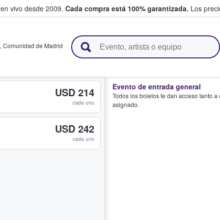
 en vivo desde 2009.
Cada compra está 100% garantizada.
Los precio
n y venden boletos
,
Comunidad de Madrid
Evento de entrada general
USD 214
Todos los boletos te dan acceso tanto a
cada uno
asignado.
USD 242
cada uno