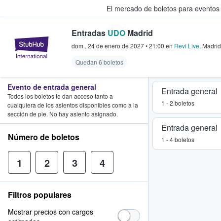
El mercado de boletos para eventos
Entradas
UDO
Madrid
StubHub: donde los fans compra
dom., 24 de enero de 2027
•
21:00
en
Revi Live
,
Madrid
Quedan 6 boletos
Evento de entrada general
Entrada general
Todos los boletos te dan acceso tanto a
1 - 2 boletos
cualquiera de los asientos disponibles como a la
sección de pie. No hay asiento asignado.
Entrada general
Número de boletos
1 - 4 boletos
1
2
3
4
Filtros populares
Mostrar precios con cargos