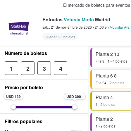
El mercado de boletos para eventos
Entradas
Vetusta Morla
Madrid
StubHub: donde los fans compra
sáb., 21 de noviembre de 2026
•
21:00
en
Movistar Aren
Quedan 38 boletos
Número de boletos
Planta 2 13
Fila
8
1 - 4 boletos
1
2
3
4
Planta 6 8
Fila
24
2 boletos
Precio por boleto
USD 139
USD 390
Planta 4
1 - 2 boletos
Planta 2
Filtros populares
1 - 2 boletos