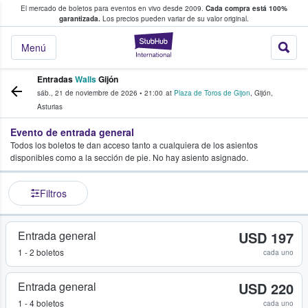
El mercado de boletos para eventos en vivo desde 2009.
Cada compra está 100%
 los fans compran y venden boletos
garantizada.
Los precios pueden variar de su valor original.
StubHub: donde l
Menú
Entradas
Walls
Gijón
sáb., 21 de noviembre de 2026
•
21:00
at
Plaza de Toros de Gijon
,
Gijón
,
Asturias
Evento de entrada general
Todos los boletos te dan acceso tanto a cualquiera de los asientos
disponibles como a la sección de pie. No hay asiento asignado.
Filtros
Entrada general
USD 197
1 - 2 boletos
cada uno
Entrada general
USD 220
1 - 4 boletos
cada uno