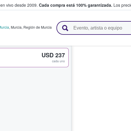
 en vivo desde 2009.
Cada compra está 100% garantizada.
Los precio
n y venden boletos
Murcia
,
Murcia
,
Región de Murcia
USD 237
cada uno