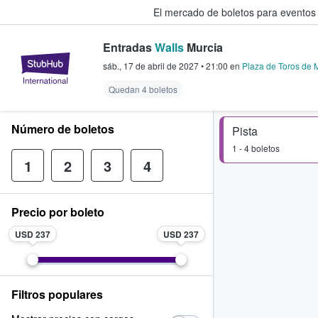
El mercado de boletos para eventos
Entradas
Walls
Murcia
StubHub: donde los fans compra
sáb., 17 de abril de 2027
•
21:00
en
Plaza de Toros de 
Quedan 4 boletos
Número de boletos
Pista
1 - 4 boletos
1
2
3
4
Precio por boleto
USD 237
USD 237
Filtros populares