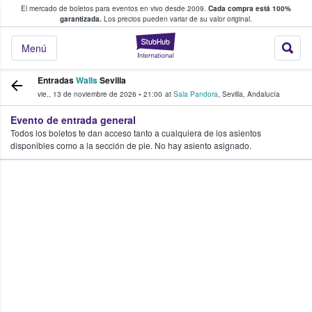
El mercado de boletos para eventos en vivo desde 2009.
Cada compra está 100%
 los fans compran y venden boletos
garantizada.
Los precios pueden variar de su valor original.
StubHub: donde l
Menú
Entradas
Walls
Sevilla
vie., 13 de noviembre de 2026
•
21:00
at
Sala Pandora
,
Sevilla
,
Andalucía
Evento de entrada general
Todos los boletos te dan acceso tanto a cualquiera de los asientos
disponibles como a la sección de pie. No hay asiento asignado.