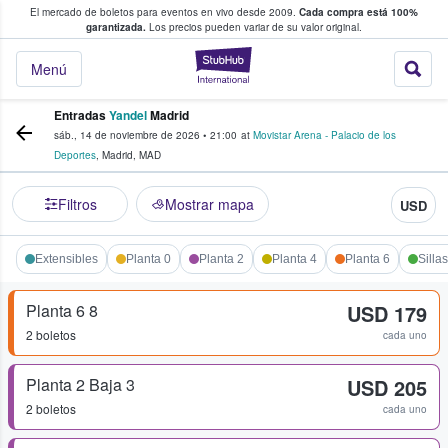
El mercado de boletos para eventos en vivo desde 2009.
Cada compra está 100%
 los fans compran y venden boletos
garantizada.
Los precios pueden variar de su valor original.
StubHub: donde l
Menú
Entradas
Yandel
Madrid
sáb., 14 de noviembre de 2026
•
21:00
at
Movistar Arena - Palacio de los
Deportes
,
Madrid
,
MAD
Filtros
Mostrar mapa
USD
Extensibles
Planta 0
Planta 2
Planta 4
Planta 6
Silla
Planta 6 8
USD 179
2 boletos
cada uno
Planta 2 Baja 3
USD 205
2 boletos
cada uno