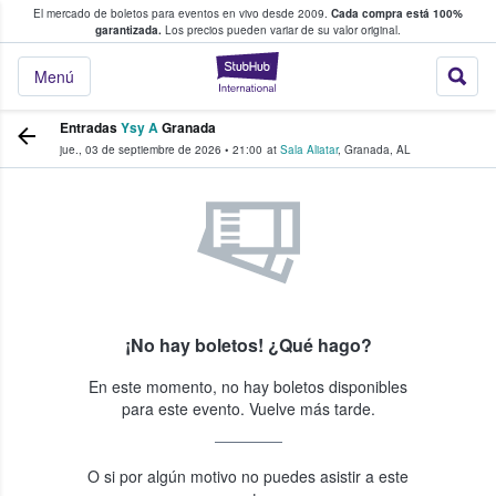
El mercado de boletos para eventos en vivo desde 2009.
Cada compra está 100%
 los fans compran y venden boletos
garantizada.
Los precios pueden variar de su valor original.
StubHub: donde l
Menú
Entradas
Ysy A
Granada
jue., 03 de septiembre de 2026
•
21:00
at
Sala Aliatar
,
Granada
,
AL
¡No hay boletos! ¿Qué hago?
En este momento, no hay boletos disponibles
para este evento. Vuelve más tarde.
O si por algún motivo no puedes asistir a este